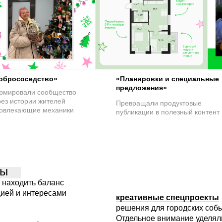
обрососедство»
«Планировки и специальные
предложения»
рмировали сообщество
рез истории жителей
Превращали продуктовые
вовлекающие механики
публикации в полезный контент
ды
 находить баланс
ией и интересами
креативные спецпроекты
решения для городских соб
Отдельное внимание уделял