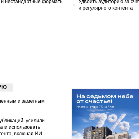
 и нестандартные форматы
Удвоить аудиторию за сче
и регулярного контента
ую
менным и заметным
убликаций, усилили
али использовать
тента, включая ИИ-