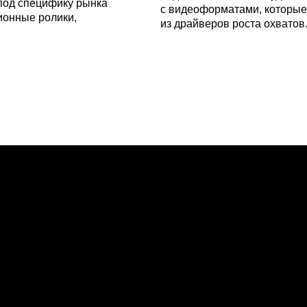
под специфику рынка
с видеоформатами, которые
ионные ролики,
из драйверов роста охватов