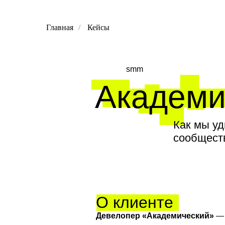
Главная
/
Кейсы
smm
Академи
Как мы уд
сообщест
О клиенте
Девелопер «Академический»
— 