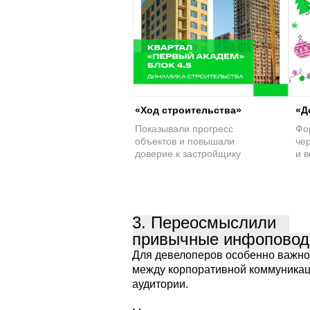
«Ход строительства»
«Д
Показывали прогресс
Фо
объектов и повышали
че
доверие к застройщику
и 
3. Переосмыслили
привычные инфопово
Для девелоперов особенно важно
между корпоративной коммуникац
аудитории.