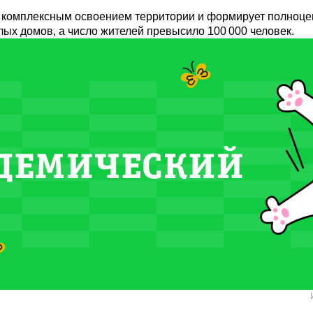
я комплексным освоением территории и формирует полноце
лых домов, а число жителей превысило 100 000 человек.