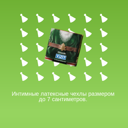
Интимные латексные чехлы размером
до 7 сантиметров.
У МИКРО-
ПРЕЗИКОВ
ОДНИ ПЛЮСЫ
Мы создали их специально
для мужчин c микропенисами.
Но наши микропрезики также станут
отличным подарком и для бывших,
азиатов или маленьких друзей.