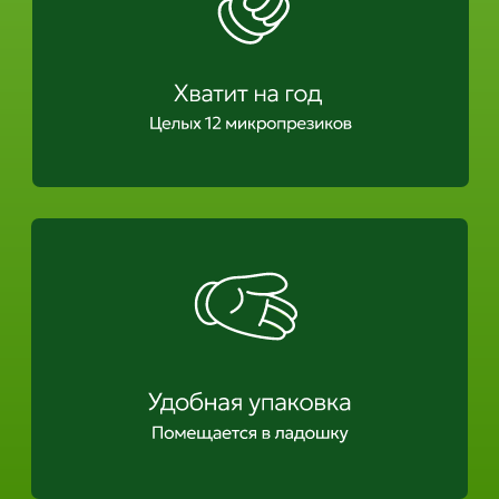
Главная страница
Classic
Ribbed
Color
Large
Dotted
Light
Спецпроекты
ПЕРЕД ПРИМЕНЕНИЕМ
НЕОБХОДИМО
ОЗНАКОМИТЬСЯ С ИНСТРУКЦИЕЙ
© 2026 VIZIT
Рег.уд. РЗН 2020/10666 от 14.10.2021
Эксклюзивный дистрибьютор на территории РФ
и СНГ ООО БОЛЕАР